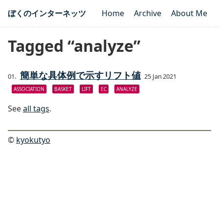
ぼくのインターネッツ
Home
Archive
About Me
Tagged “analyze”
簡単な具体例で示すリフト値
25 Jan 2021
ASSOCIATION
BASKET
LIFT
EC
ANALYZE
See
all tags
.
©
kyokutyo