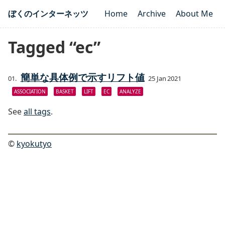
ぼくのインターネッツ
Home
Archive
About Me
Tagged “ec”
簡単な具体例で示すリフト値
25 Jan 2021
ASSOCIATION
BASKET
LIFT
EC
ANALYZE
See
all tags
.
©
kyokutyo