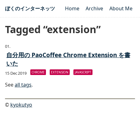
ぼくのインターネッツ
Home
Archive
About Me
Tagged “extension”
自分用の PaoCoffee Chrome Extension を書
いた
CHROME
EXTENSION
JAVASCRIPT
15 Dec 2019
See
all tags
.
©
kyokutyo