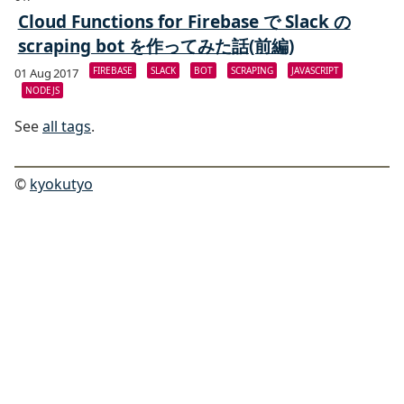
Cloud Functions for Firebase で Slack の
scraping bot を作ってみた話(前編)
FIREBASE
SLACK
BOT
SCRAPING
JAVASCRIPT
01 Aug 2017
NODEJS
See
all tags
.
©
kyokutyo