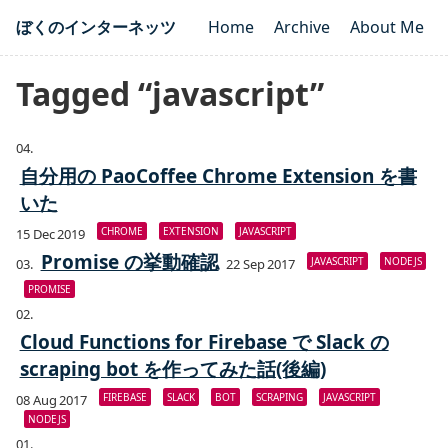
ぼくのインターネッツ
Home
Archive
About Me
Tagged “javascript”
自分用の PaoCoffee Chrome Extension を書
いた
CHROME
EXTENSION
JAVASCRIPT
15 Dec 2019
Promise の挙動確認
JAVASCRIPT
NODEJS
22 Sep 2017
PROMISE
Cloud Functions for Firebase で Slack の
scraping bot を作ってみた話(後編)
FIREBASE
SLACK
BOT
SCRAPING
JAVASCRIPT
08 Aug 2017
NODEJS