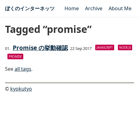
ぼくのインターネッツ
Home
Archive
About Me
Tagged “promise”
Promise の挙動確認
JAVASCRIPT
NODEJS
22 Sep 2017
PROMISE
See
all tags
.
©
kyokutyo